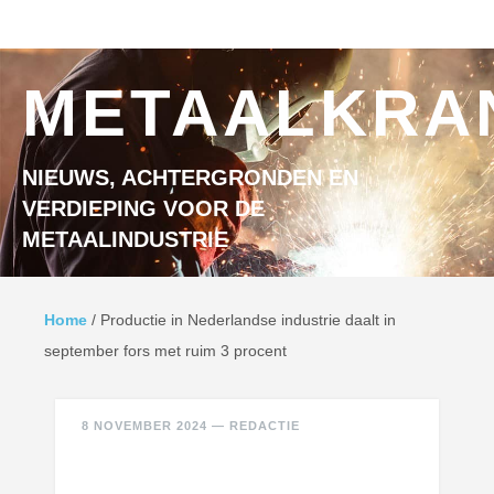
Ga naar inhoud
MENU
METAALKRA
NIEUWS, ACHTERGRONDEN EN
VERDIEPING VOOR DE
METAALINDUSTRIE
Home
/
Productie in Nederlandse industrie daalt in
september fors met ruim 3 procent
8 NOVEMBER 2024
—
REDACTIE