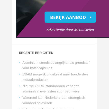
RECENTE BERICHTEN
Aluminium steeds belangrijker als grondstof
voor koffiecapsules
CBAM mogelijk uitgebreid naar honderden
metaalproducten
Nieuwe CSRD-standaarden verlagen
administratieve lasten voor bedrijven
Waterstof kan Nederland een strategisch
voordeel opleveren