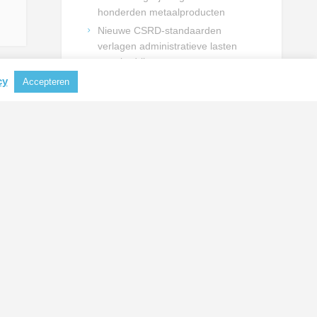
honderden metaalproducten
Nieuwe CSRD-standaarden
verlagen administratieve lasten
voor bedrijven
Waterstof kan Nederland een
cy
Accepteren
strategisch voordeel opleveren
EU zet in op lagere Amerikaanse
importheffingen voor aluminium en
staal
NIEUWSBRIEF INSCHRIJVING
Schrijf je in en blijf op de hoogte
van actualiteiten uit de
metaalbranche.