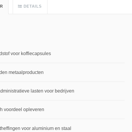
UR
DETAILS
dstof voor koffiecapsules
rden metaalproducten
inistratieve lasten voor bedrijven
ch voordeel opleveren
theffingen voor aluminium en staal