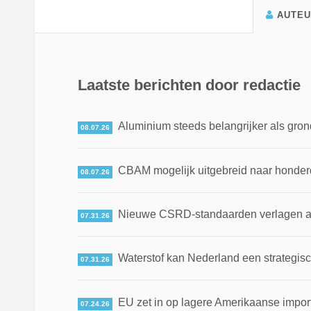
AUTE
Laatste berichten door redactie
Aluminium steeds belangrijker als gron
08.07.26
CBAM mogelijk uitgebreid naar honde
08.07.26
Nieuwe CSRD-standaarden verlagen adm
07.31.26
Waterstof kan Nederland een strategis
07.31.26
EU zet in op lagere Amerikaanse impor
07.24.26