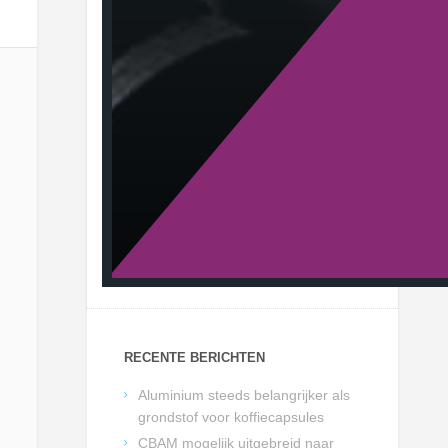
RECENTE BERICHTEN
Aluminium steeds belangrijker als
grondstof voor koffiecapsules
CBAM mogelijk uitgebreid naar