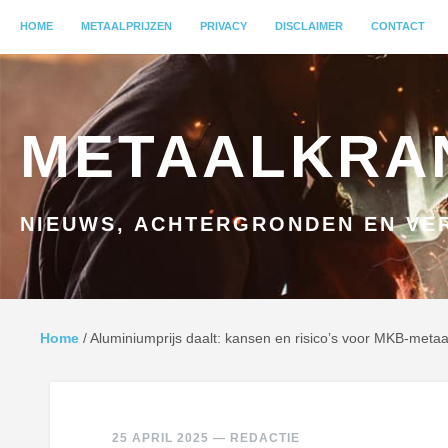
MENU
HOME
GA NAAR INHOUD
METAALPRIJZEN
PRIVACY
DISCLAIMER
CONTACT
METAALKRA
NIEUWS, ACHTERGRONDEN EN VER
Home
/
Aluminiumprijs daalt: kansen en risico’s voor MKB-metaa
25 APRIL 2025
—
REDACTIE