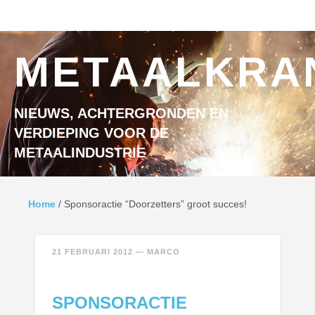
Ga naar inhoud
MENU
METAALKRA
NIEUWS, ACHTERGRONDEN EN
VERDIEPING VOOR DE
METAALINDUSTRIE
Home
/
Sponsoractie “Doorzetters” groot succes!
21 FEBRUARI 2012
—
MARCO
SPONSORACTIE