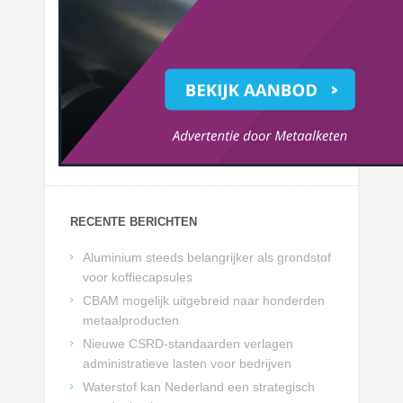
RECENTE BERICHTEN
Aluminium steeds belangrijker als grondstof
voor koffiecapsules
CBAM mogelijk uitgebreid naar honderden
metaalproducten
Nieuwe CSRD-standaarden verlagen
administratieve lasten voor bedrijven
Waterstof kan Nederland een strategisch