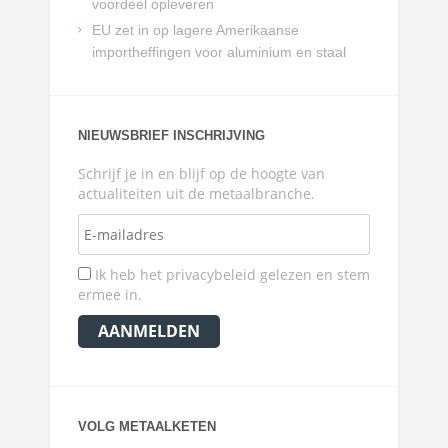
voordeel opleveren
EU zet in op lagere Amerikaanse
importheffingen voor aluminium en staal
NIEUWSBRIEF INSCHRIJVING
Schrijf je in en blijf op de hoogte van
actualiteiten uit de metaalbranche.
Ik heb het privacybeleid gelezen en stem
ermee in.
VOLG METAALKETEN