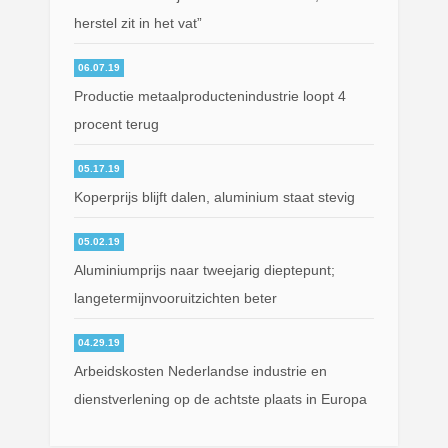
herstel zit in het vat”
06.07.19
Productie metaalproductenindustrie loopt 4
procent terug
05.17.19
Koperprijs blijft dalen, aluminium staat stevig
05.02.19
Aluminiumprijs naar tweejarig dieptepunt;
langetermijnvooruitzichten beter
04.29.19
Arbeidskosten Nederlandse industrie en
dienstverlening op de achtste plaats in Europa