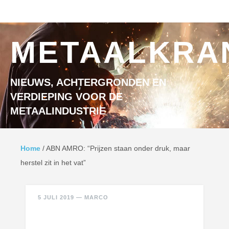
Ga naar inhoud
MENU
METAALKRA
NIEUWS, ACHTERGRONDEN EN
VERDIEPING VOOR DE
METAALINDUSTRIE
Home
/
ABN AMRO: “Prijzen staan onder druk, maar
herstel zit in het vat”
5 JULI 2019
—
MARCO