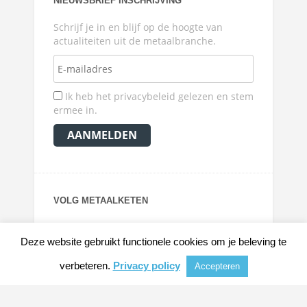
NIEUWSBRIEF INSCHRIJVING
Schrijf je in en blijf op de hoogte van
actualiteiten uit de metaalbranche.
Ik heb het privacybeleid gelezen en stem
ermee in.
VOLG METAALKETEN
Deze website gebruikt functionele cookies om je beleving te
verbeteren.
Privacy policy
Accepteren
© 2026
METAALKRANT
|
NIEUWS, ACHTERGRONDEN EN VERDIEPING VOOR DE
METAALINDUSTRIE