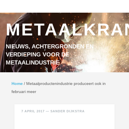
Ga naar inhoud
MENU
METAALKRA
NIEUWS, ACHTERGRONDEN EN
VERDIEPING VOOR DE
METAALINDUSTRIE
Home
/
Metaalproductenindustrie produceert ook in
februari meer
7 APRIL 2017
—
SANDER DIJKSTRA