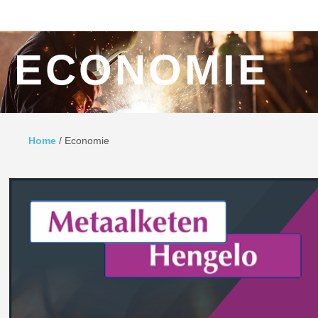
Ga naar inhoud
MENU
ECONOMIE
Home
/
Economie