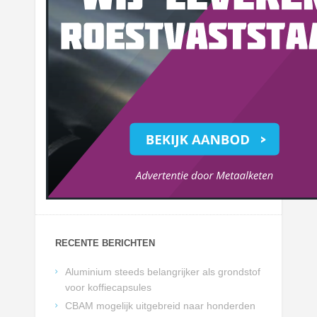
RECENTE BERICHTEN
Aluminium steeds belangrijker als grondstof
voor koffiecapsules
CBAM mogelijk uitgebreid naar honderden