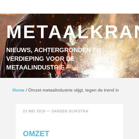
Ga naar inhoud
MENU
METAALKRA
NIEUWS, ACHTERGRONDEN EN
VERDIEPING VOOR DE
METAALINDUSTRIE
Home
/
Omzet metaalindustrie stijgt, tegen de trend in
23 MEI 2019
—
SANDER DIJKSTRA
OMZET