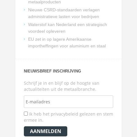
metaalproducten
Nieuwe CSRD-standaarden verlagen
administratieve lasten voor bedrijven
Waterstof kan Nederland een strategisch
voordeel opleveren
EU zet in op lagere Amerikaanse
importheffingen voor aluminium en staal
NIEUWSBRIEF INSCHRIJVING
Schrijf je in en blijf op de hoogte van
actualiteiten uit de metaalbranche.
Ik heb het privacybeleid gelezen en stem
ermee in.