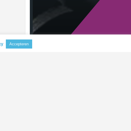
cy
Accepteren
RECENTE BERICHTEN
Aluminium steeds belangrijker als
grondstof voor koffiecapsules
CBAM mogelijk uitgebreid naar