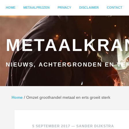
MENU
HOME
GA NAAR INHOUD
METAALPRIJZEN
PRIVACY
DISCLAIMER
CONTACT
METAALKRA
NIEUWS, ACHTERGRONDEN EN VER
Home
/
Omzet groothandel metaal en erts groeit sterk
5 SEPTEMBER 2017
—
SANDER DIJKSTRA