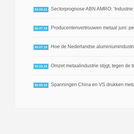
Sectorprognose ABN AMRO: ‘Industrie 
03.05.21
Producentenvertrouwen metaal juni: p
06.27.19
Hoe de Nederlandse aluminiumindustrie
06.07.19
Omzet metaalindustrie stijgt, tegen de t
05.23.19
Spanningen China en VS drukken meta
05.09.19