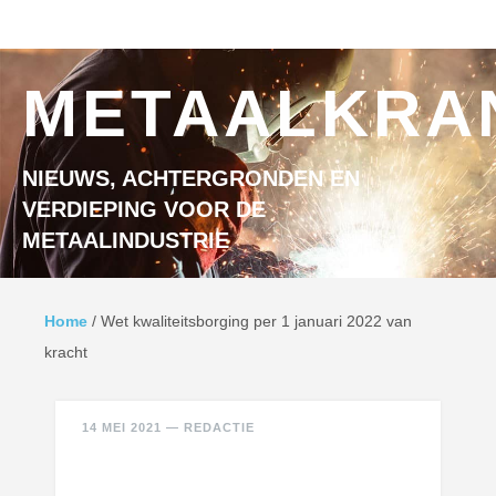
Ga naar inhoud
MENU
METAALKRA
NIEUWS, ACHTERGRONDEN EN
VERDIEPING VOOR DE
METAALINDUSTRIE
Home
/
Wet kwaliteitsborging per 1 januari 2022 van
kracht
14 MEI 2021
—
REDACTIE