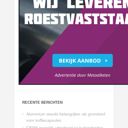
RECENTE BERICHTEN
Aluminium steeds belangrijker als grondstof
voor koffiecapsules
CBAM mogelijk uitgebreid naar honderden