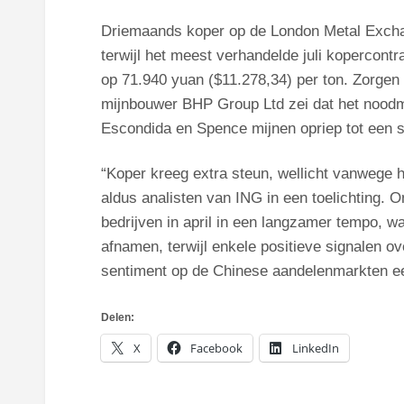
Driemaands koper op de London Metal Excha
terwijl het meest verhandelde juli kopercon
op 71.940 yuan ($11.278,34) per ton. Zorgen o
mijnbouwer BHP Group Ltd zei dat het noodm
Escondida en Spence mijnen opriep tot een s
“Koper kreeg extra steun, wellicht vanwege h
aldus analisten van ING in een toelichting. 
bedrijven in april in een langzamer tempo, w
afnamen, terwijl enkele positieve signalen o
sentiment op de Chinese aandelenmarkten e
Delen:
X
Facebook
LinkedIn