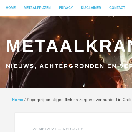
MENU
HOME
GA NAAR INHOUD
METAALPRIJZEN
PRIVACY
DISCLAIMER
CONTACT
METAALKRA
NIEUWS, ACHTERGRONDEN EN VER
Home
/
Koperprijzen stijgen flink na zorgen over aanbod in Chili
28 MEI 2021
—
REDACTIE