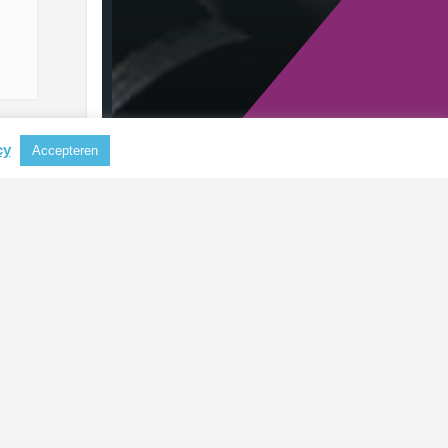
cy
Accepteren
RECENTE BERICHTEN
Aluminium steeds belangrijker als
grondstof voor koffiecapsules
CBAM mogelijk uitgebreid naar