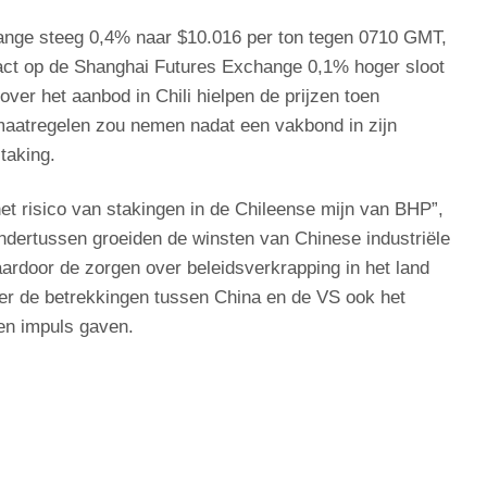
nge steeg 0,4% naar $10.016 per ton tegen 0710 GMT,
tract op de Shanghai Futures Exchange 0,1% hoger sloot
ver het aanbod in Chili hielpen de prijzen toen
aatregelen zou nemen nadat een vakbond in zijn
taking.
et risico van stakingen in de Chileense mijn van BHP”,
Ondertussen groeiden de winsten van Chinese industriële
aardoor de zorgen over beleidsverkrapping in het land
ver de betrekkingen tussen China en de VS ook het
en impuls gaven.