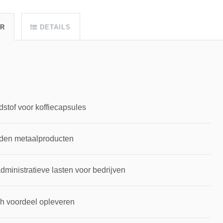
UR
DETAILS
dstof voor koffiecapsules
rden metaalproducten
inistratieve lasten voor bedrijven
ch voordeel opleveren