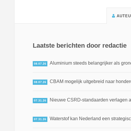
AUTE
Laatste berichten door redactie
Aluminium steeds belangrijker als gron
08.07.26
CBAM mogelijk uitgebreid naar honde
08.07.26
Nieuwe CSRD-standaarden verlagen adm
07.31.26
Waterstof kan Nederland een strategis
07.31.26