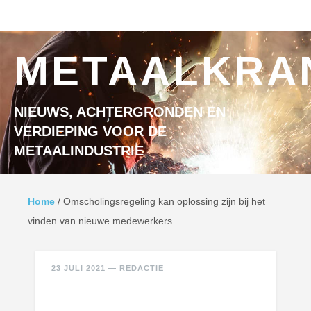
Ga naar inhoud
MENU
METAALKRA
NIEUWS, ACHTERGRONDEN EN
VERDIEPING VOOR DE
METAALINDUSTRIE
Home
/
Omscholingsregeling kan oplossing zijn bij het
vinden van nieuwe medewerkers.
23 JULI 2021
—
REDACTIE