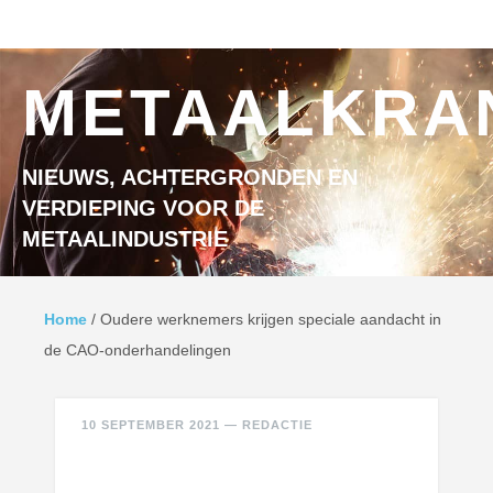
Ga naar inhoud
MENU
METAALKRA
NIEUWS, ACHTERGRONDEN EN
VERDIEPING VOOR DE
METAALINDUSTRIE
Home
/
Oudere werknemers krijgen speciale aandacht in
de CAO-onderhandelingen
10 SEPTEMBER 2021
—
REDACTIE