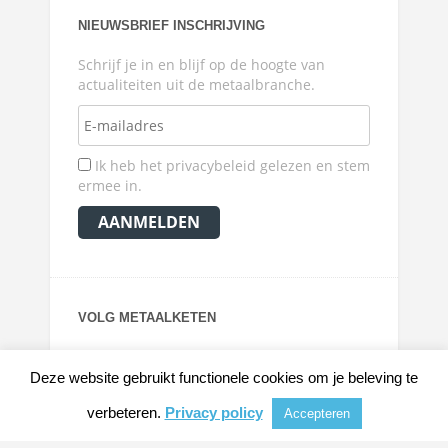
NIEUWSBRIEF INSCHRIJVING
Schrijf je in en blijf op de hoogte van
actualiteiten uit de metaalbranche.
Ik heb het privacybeleid gelezen en stem
ermee in.
VOLG METAALKETEN
Deze website gebruikt functionele cookies om je beleving te
verbeteren.
Privacy policy
Accepteren
© 2026
METAALKRANT
|
NIEUWS, ACHTERGRONDEN EN VERDIEPING VOOR DE