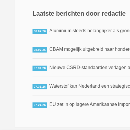
Laatste berichten door redactie
Aluminium steeds belangrijker als gron
08.07.26
CBAM mogelijk uitgebreid naar honde
08.07.26
Nieuwe CSRD-standaarden verlagen adm
07.31.26
Waterstof kan Nederland een strategis
07.31.26
EU zet in op lagere Amerikaanse impor
07.24.26