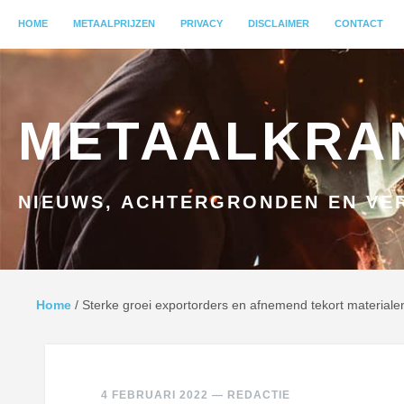
MENU
HOME
GA NAAR INHOUD
METAALPRIJZEN
PRIVACY
DISCLAIMER
CONTACT
METAALKRA
NIEUWS, ACHTERGRONDEN EN VER
Home
/
Sterke groei exportorders en afnemend tekort materialen
4 FEBRUARI 2022
—
REDACTIE