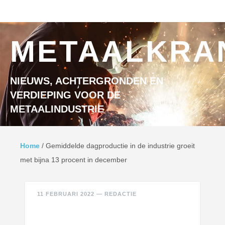
Ga naar inhoud
MENU
METAALKRA
NIEUWS, ACHTERGRONDEN EN
VERDIEPING VOOR DE
METAALINDUSTRIE
Home
/
Gemiddelde dagproductie in de industrie groeit
met bijna 13 procent in december
11 FEBRUARI 2022
—
REDACTIE