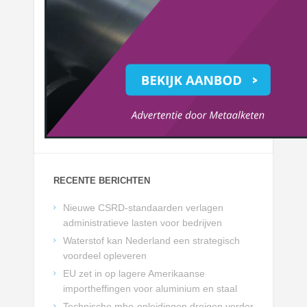
RECENTE BERICHTEN
Nieuwe CSRD-standaarden verlagen
administratieve lasten voor bedrijven
Waterstof kan Nederland een strategisch
voordeel opleveren
EU zet in op lagere Amerikaanse
importheffingen voor aluminium en staal
Technische mbo-opleidingen dreigen verder