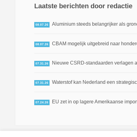
Laatste berichten door redactie
Aluminium steeds belangrijker als gron
08.07.26
CBAM mogelijk uitgebreid naar honde
08.07.26
Nieuwe CSRD-standaarden verlagen adm
07.31.26
Waterstof kan Nederland een strategis
07.31.26
EU zet in op lagere Amerikaanse impor
07.24.26