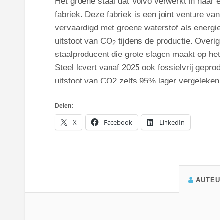
Het groene staal dat Volvo verwerkt in haar 
fabriek. Deze fabriek is een joint venture v
vervaardigd met groene waterstof als energi
uitstoot van CO
tijdens de productie. Overi
2
staalproducent die grote slagen maakt op h
Steel levert vanaf 2025 ook fossielvrij geprod
uitstoot van CO2 zelfs 95% lager vergeleken
Delen:
X
Facebook
LinkedIn
AUTE