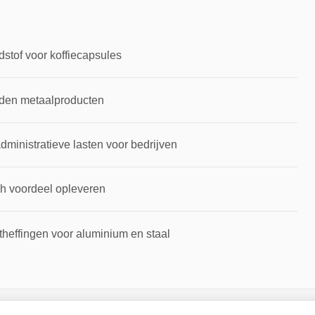
dstof voor koffiecapsules
rden metaalproducten
inistratieve lasten voor bedrijven
ch voordeel opleveren
theffingen voor aluminium en staal