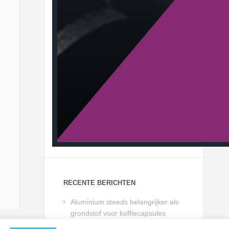
RECENTE BERICHTEN
Aluminium steeds belangrijker als
grondstof voor koffiecapsules
CBAM mogelijk uitgebreid naar