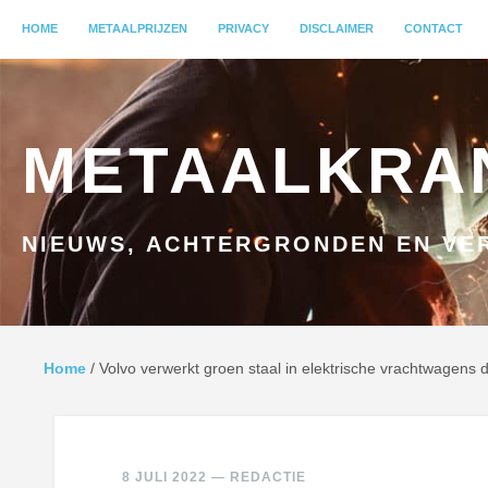
MENU
HOME
GA NAAR INHOUD
METAALPRIJZEN
PRIVACY
DISCLAIMER
CONTACT
METAALKRA
NIEUWS, ACHTERGRONDEN EN VER
Home
/
Volvo verwerkt groen staal in elektrische vrachtwagens d
8 JULI 2022
—
REDACTIE