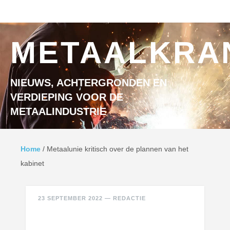
Ga naar inhoud
MENU
METAALKRA
NIEUWS, ACHTERGRONDEN EN
VERDIEPING VOOR DE
METAALINDUSTRIE
Home
/
Metaalunie kritisch over de plannen van het
kabinet
23 SEPTEMBER 2022
—
REDACTIE