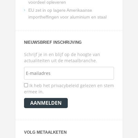
voordeel opleveren
EU zet in op lagere Amerikaanse
importheffingen voor aluminium en staal
NIEUWSBRIEF INSCHRIJVING
Schrijf je in en blijf op de hoogte van
actualiteiten uit de metaalbranche.
Ik heb het privacybeleid gelezen en stem
ermee in.
VOLG METAALKETEN