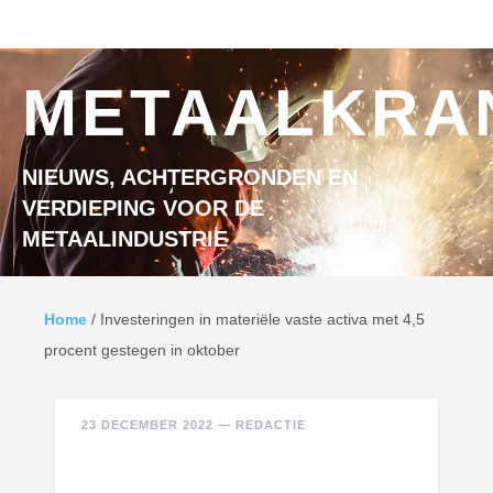
Ga naar inhoud
MENU
METAALKRA
NIEUWS, ACHTERGRONDEN EN
VERDIEPING VOOR DE
METAALINDUSTRIE
Home
/
Investeringen in materiële vaste activa met 4,5
procent gestegen in oktober
23 DECEMBER 2022
—
REDACTIE