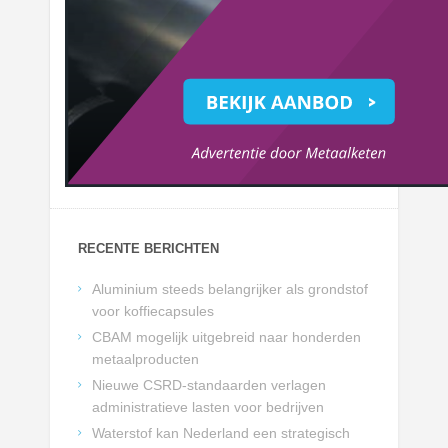
RECENTE BERICHTEN
Aluminium steeds belangrijker als grondstof
voor koffiecapsules
CBAM mogelijk uitgebreid naar honderden
metaalproducten
Nieuwe CSRD-standaarden verlagen
administratieve lasten voor bedrijven
Waterstof kan Nederland een strategisch