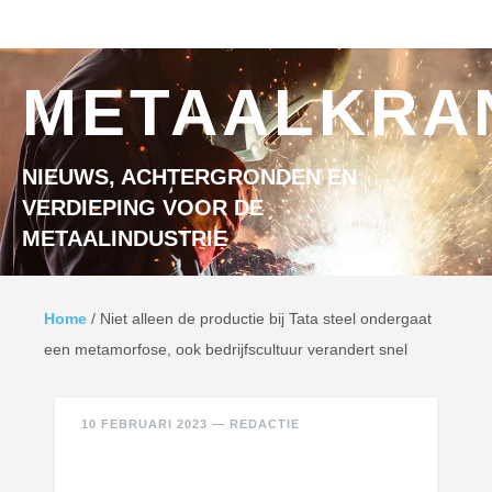
Ga naar inhoud
MENU
METAALKRA
NIEUWS, ACHTERGRONDEN EN
VERDIEPING VOOR DE
METAALINDUSTRIE
Home
/
Niet alleen de productie bij Tata steel ondergaat
een metamorfose, ook bedrijfscultuur verandert snel
10 FEBRUARI 2023
—
REDACTIE