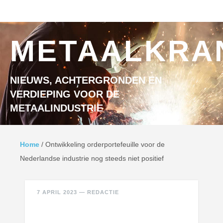
Ga naar inhoud
MENU
METAALKRA
NIEUWS, ACHTERGRONDEN EN
VERDIEPING VOOR DE
METAALINDUSTRIE
Home
/
Ontwikkeling orderportefeuille voor de
Nederlandse industrie nog steeds niet positief
7 APRIL 2023
—
REDACTIE