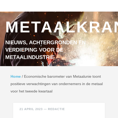
Ga naar inhoud
MENU
METAALKRA
NIEUWS, ACHTERGRONDEN EN
VERDIEPING VOOR DE
METAALINDUSTRIE
Home
/
Economische barometer van Metaalunie toont
positieve verwachtingen van ondernemers in de metaal
voor het tweede kwartaal
21 APRIL 2023
—
REDACTIE