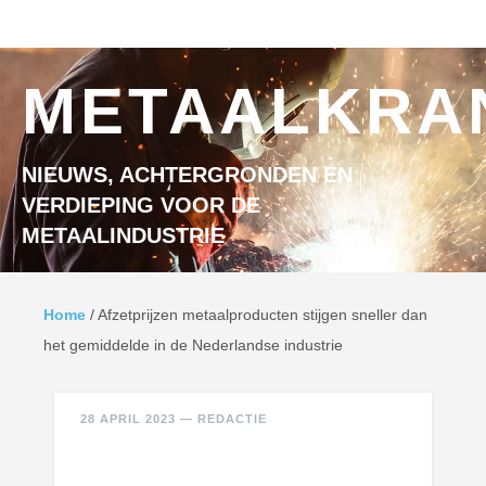
Ga naar inhoud
MENU
METAALKRA
NIEUWS, ACHTERGRONDEN EN
VERDIEPING VOOR DE
METAALINDUSTRIE
Home
/
Afzetprijzen metaalproducten stijgen sneller dan
het gemiddelde in de Nederlandse industrie
28 APRIL 2023
—
REDACTIE