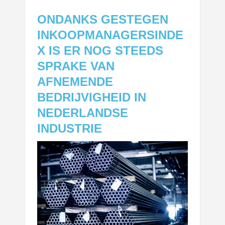
ONDANKS GESTEGEN
INKOOPMANAGERSINDE
X IS ER NOG STEEDS
SPRAKE VAN
AFNEMENDE
BEDRIJVIGHEID IN
NEDERLANDSE
INDUSTRIE