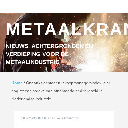
Ga naar inhoud
MENU
METAALKRA
NIEUWS, ACHTERGRONDEN EN
VERDIEPING VOOR DE
METAALINDUSTRIE
Home
/
Ondanks gestegen inkoopmanagersindex is er
nog steeds sprake van afnemende bedrijvigheid in
Nederlandse industrie
10 NOVEMBER 2023
—
REDACTIE