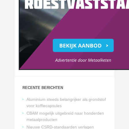
RECENTE BERICHTEN
Aluminium steeds belangrijker als grondstof
voor koffiecapsules
CBAM mogelijk uitgebreid naar honderden
metaalproducten
Nieuwe CSRD-standaarden verlagen