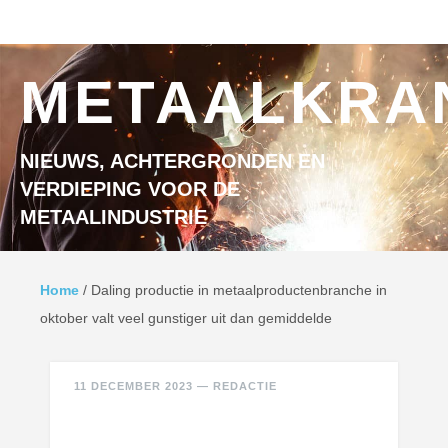
Ga naar inhoud
MENU
METAALKRA
NIEUWS, ACHTERGRONDEN EN
VERDIEPING VOOR DE
METAALINDUSTRIE
Home
/
Daling productie in metaalproductenbranche in
oktober valt veel gunstiger uit dan gemiddelde
11 DECEMBER 2023
—
REDACTIE