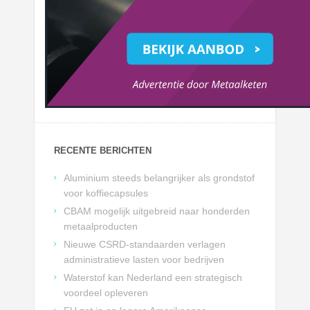
RECENTE BERICHTEN
Aluminium steeds belangrijker als grondstof
voor koffiecapsules
CBAM mogelijk uitgebreid naar honderden
metaalproducten
Nieuwe CSRD-standaarden verlagen
administratieve lasten voor bedrijven
Waterstof kan Nederland een strategisch
voordeel opleveren