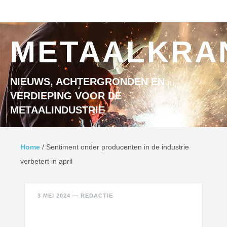
Ga naar inhoud
MENU
METAALKRA
NIEUWS, ACHTERGRONDEN EN
VERDIEPING VOOR DE
METAALINDUSTRIE
Home
/
Sentiment onder producenten in de industrie
verbetert in april
3 MEI 2024
—
REDACTIE