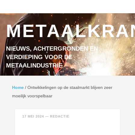
Ga naar inhoud
MENU
METAALKRA
NIEUWS, ACHTERGRONDEN EN
VERDIEPING VOOR DE
METAALINDUSTRIE
Home
/
Ontwikkelingen op de staalmarkt blijven zeer
moeilijk voorspelbaar
17 MEI 2024
—
REDACTIE