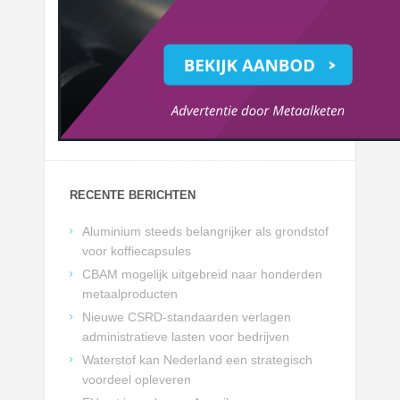
RECENTE BERICHTEN
Aluminium steeds belangrijker als grondstof
voor koffiecapsules
CBAM mogelijk uitgebreid naar honderden
metaalproducten
Nieuwe CSRD-standaarden verlagen
administratieve lasten voor bedrijven
Waterstof kan Nederland een strategisch
voordeel opleveren