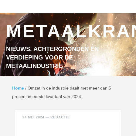
Ga naar inhoud
MENU
METAALKRA
NIEUWS, ACHTERGRONDEN EN
VERDIEPING VOOR DE
METAALINDUSTRIE
Home
/
Omzet in de industrie daalt met meer dan 5
procent in eerste kwartaal van 2024
24 MEI 2024
—
REDACTIE