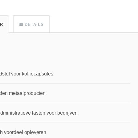
UR
DETAILS
dstof voor koffiecapsules
rden metaalproducten
inistratieve lasten voor bedrijven
ch voordeel opleveren