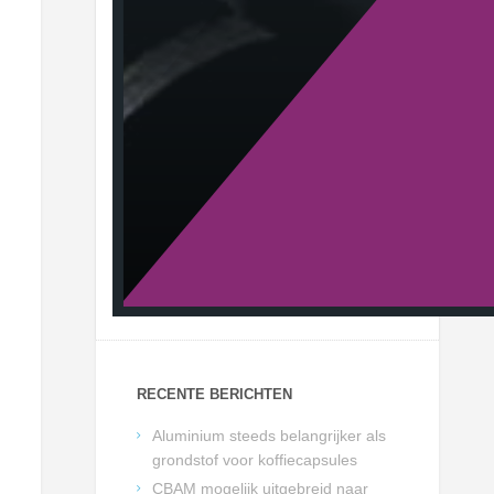
RECENTE BERICHTEN
Aluminium steeds belangrijker als
grondstof voor koffiecapsules
CBAM mogelijk uitgebreid naar