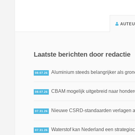
AUTE
Laatste berichten door redactie
Aluminium steeds belangrijker als gron
08.07.26
CBAM mogelijk uitgebreid naar honde
08.07.26
Nieuwe CSRD-standaarden verlagen adm
07.31.26
Waterstof kan Nederland een strategis
07.31.26