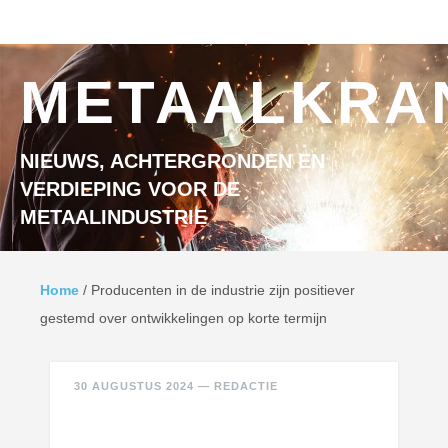
Ga naar inhoud
MENU
METAALKRA
NIEUWS, ACHTERGRONDEN EN
VERDIEPING VOOR DE
METAALINDUSTRIE
Home
/
Producenten in de industrie zijn positiever
gestemd over ontwikkelingen op korte termijn
30 AUGUSTUS 2024
—
REDACTIE