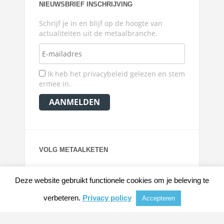
NIEUWSBRIEF INSCHRIJVING
Schrijf je in en blijf op de hoogte van
actualiteiten uit de metaalbranche.
Ik heb het privacybeleid gelezen en stem
ermee in.
VOLG METAALKETEN
Deze website gebruikt functionele cookies om je beleving te
verbeteren.
Privacy policy
Accepteren
© 2026
METAALKRANT
|
NIEUWS, ACHTERGRONDEN EN VERDIEPING VOOR DE
METAALINDUSTRIE