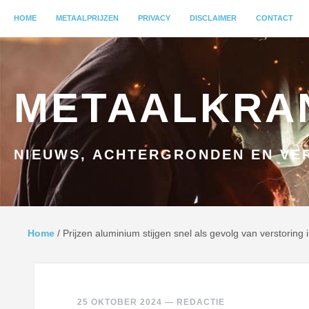
MENU
HOME
GA NAAR INHOUD
METAALPRIJZEN
PRIVACY
DISCLAIMER
CONTACT
METAALKRA
NIEUWS, ACHTERGRONDEN EN VER
Home
/
Prijzen aluminium stijgen snel als gevolg van verstoring
25 OKTOBER 2024
—
REDACTIE