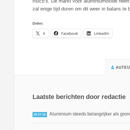
risico’s. De markt voor aluminiumoxide heef
zal enige tijd duren om dit weer in balans te 
Delen:
X
Facebook
LinkedIn
AUTE
Laatste berichten door redactie
Aluminium steeds belangrijker als gron
08.07.26