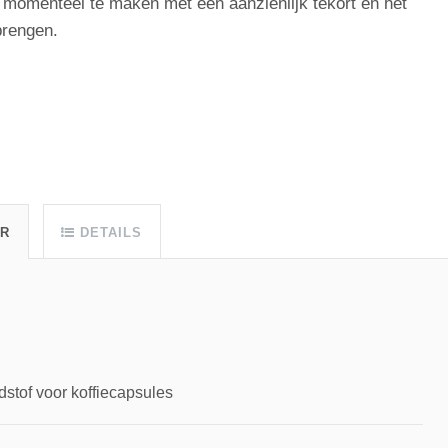
t momenteel te maken met een aanzienlijk tekort en het
brengen.
UR
DETAILS
dstof voor koffiecapsules