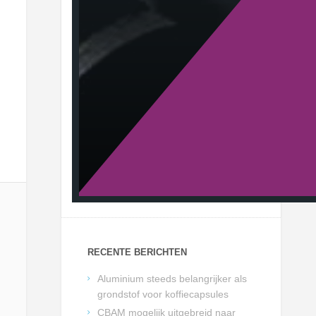
RECENTE BERICHTEN
Aluminium steeds belangrijker als
grondstof voor koffiecapsules
CBAM mogelijk uitgebreid naar