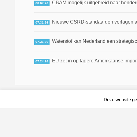
CBAM mogelijk uitgebreid naar honde
08.07.26
Nieuwe CSRD-standaarden verlagen adm
07.31.26
Waterstof kan Nederland een strategis
07.31.26
EU zet in op lagere Amerikaanse impor
07.24.26
Deze website geb