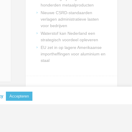
honderden metaalproducten
Nieuwe CSRD-standaarden
verlagen administratieve lasten
voor bedrijven
Waterstof kan Nederland een
strategisch voordeel opleveren
EU zet in op lagere Amerikaanse
importheffingen voor aluminium en
staal
NIEUWSBRIEF INSCHRIJVING
cy
Accepteren
Schrijf je in en blijf op de hoogte
van actualiteiten uit de
metaalbranche.