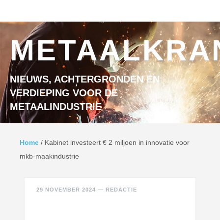
Ga naar inhoud
MENU
METAALKRA
NIEUWS, ACHTERGRONDEN EN
VERDIEPING VOOR DE
METAALINDUSTRIE
Home
/
Kabinet investeert € 2 miljoen in innovatie voor
mkb-maakindustrie
29 NOVEMBER 2024
—
REDACTIE