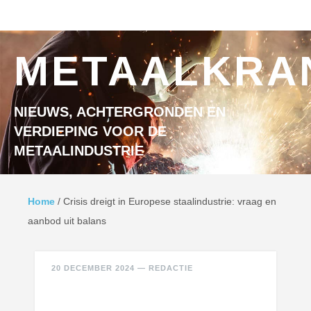
Ga naar inhoud
MENU
METAALKRA
NIEUWS, ACHTERGRONDEN EN
VERDIEPING VOOR DE
METAALINDUSTRIE
Home
/
Crisis dreigt in Europese staalindustrie: vraag en
aanbod uit balans
20 DECEMBER 2024
—
REDACTIE