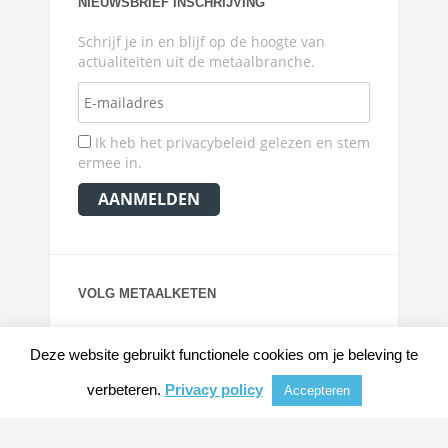
NIEUWSBRIEF INSCHRIJVING
Schrijf je in en blijf op de hoogte van
actualiteiten uit de metaalbranche.
Ik heb het privacybeleid gelezen en stem
ermee in.
VOLG METAALKETEN
Deze website gebruikt functionele cookies om je beleving te
verbeteren.
Privacy policy
Accepteren
© 2026
METAALKRANT
|
NIEUWS, ACHTERGRONDEN EN VERDIEPING VOOR DE
METAALINDUSTRIE