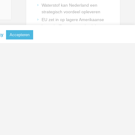
Waterstof kan Nederland een
strategisch voordeel opleveren
EU zet in op lagere Amerikaanse
importheffingen voor aluminium en
staal
cy
Accepteren
Technische mbo-opleidingen
dreigen verder onder druk te
komen
Technische sector vraagt kabinet
om duidelijke keuzes voor
talentontwikkeling
NIEUWSBRIEF INSCHRIJVING
Schrijf je in en blijf op de hoogte
van actualiteiten uit de
metaalbranche.