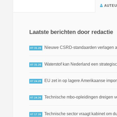
AUTE
Laatste berichten door redactie
Nieuwe CSRD-standaarden verlagen adm
07.31.26
Waterstof kan Nederland een strategis
07.31.26
EU zet in op lagere Amerikaanse impor
07.24.26
Technische mbo-opleidingen dreigen v
07.24.26
Technische sector vraagt kabinet om du
07.17.26