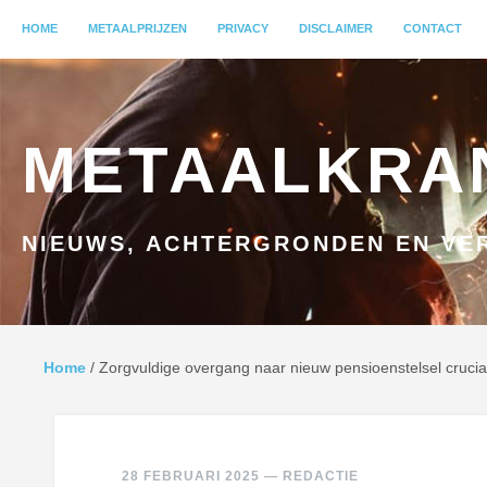
MENU
HOME
GA NAAR INHOUD
METAALPRIJZEN
PRIVACY
DISCLAIMER
CONTACT
METAALKRA
NIEUWS, ACHTERGRONDEN EN VER
Home
/
Zorgvuldige overgang naar nieuw pensioenstelsel cruci
28 FEBRUARI 2025
—
REDACTIE