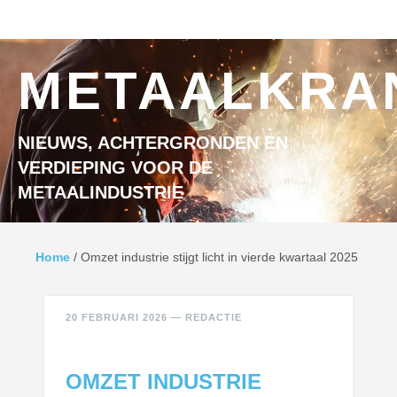
Ga naar inhoud
MENU
METAALKRA
NIEUWS, ACHTERGRONDEN EN
VERDIEPING VOOR DE
METAALINDUSTRIE
Home
/
Omzet industrie stijgt licht in vierde kwartaal 2025
20 FEBRUARI 2026
—
REDACTIE
OMZET INDUSTRIE