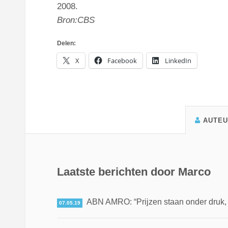
2008.
Bron:CBS
Delen:
X
Facebook
LinkedIn
AUTE
Laatste berichten door Marco
ABN AMRO: “Prijzen staan onder druk, ma
07.05.19