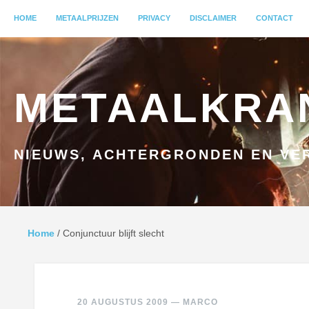
MENU
HOME
GA NAAR INHOUD
METAALPRIJZEN
PRIVACY
DISCLAIMER
CONTACT
METAALKRA
NIEUWS, ACHTERGRONDEN EN VER
Home
/
Conjunctuur blijft slecht
20 AUGUSTUS 2009
—
MARCO