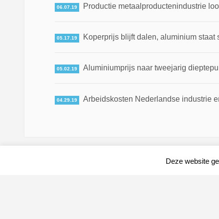
Productie metaalproductenindustrie loo
06.07.19
Koperprijs blijft dalen, aluminium staat 
05.17.19
Aluminiumprijs naar tweejarig dieptepun
05.02.19
Arbeidskosten Nederlandse industrie en
04.29.19
Deze website geb