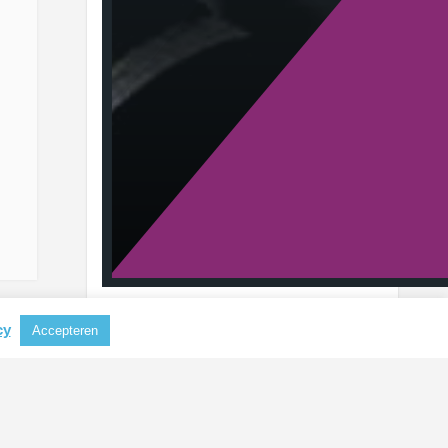
cy
Accepteren
RECENTE BERICHTEN
Aluminium steeds belangrijker als
grondstof voor koffiecapsules
CBAM mogelijk uitgebreid naar