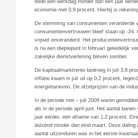
telde een werkdag minder dan een jaar eerde
economie met 0,9 procent. Hierbij is rekeni
De stemming van consumenten veranderde van j
consumentenvertrouwen bleef staan op -24. 
vrijwel onveranderd. Het producentenvertrou
is na een dieptepunt in februari geleidelijk v
zakelijke dienstverlening bleven somber.
De kapitaalmarktrente bedroeg in juli 3,8 pro
inflatie kwam in juli uit op 0,2 procent, tegen
1
energietarieven. De afzetprijzen van de indus
In de periode mei – juli 2009 waren gemiddel
als in de periode april-juni. Het aantal bane
jaar eerder, een afname van 1,2 procent. Ein
duizend minder dan eind maart. Deze daling 
aantal uitzenduren was in het eerste kwartaal