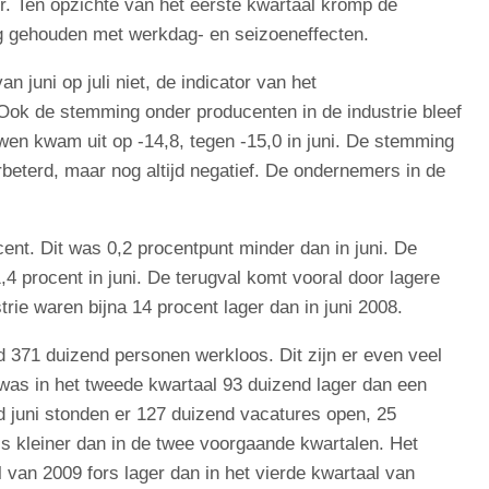
r. Ten opzichte van het eerste kwartaal kromp de
ng gehouden met werkdag- en seizoeneffecten.
uni op juli niet, de indicator van het
Ook de stemming onder producenten in de industrie bleef
wen kwam uit op -14,8, tegen -15,0 in juni. De stemming
erbeterd, maar nog altijd negatief. De ondernemers in de
cent. Dit was 0,2 procentpunt minder dan in juni. De
,4 procent
in juni. De terugval komt vooral door lagere
trie waren bijna 14 procent lager dan in juni 2008.
d 371 duizend personen werkloos. Dit zijn er even veel
n was in het tweede kwartaal 93 duizend lager dan een
d juni stonden er 127 duizend vacatures open, 25
is kleiner dan in de twee voorgaande kwartalen. Het
 van 2009 fors lager dan in het vierde kwartaal van