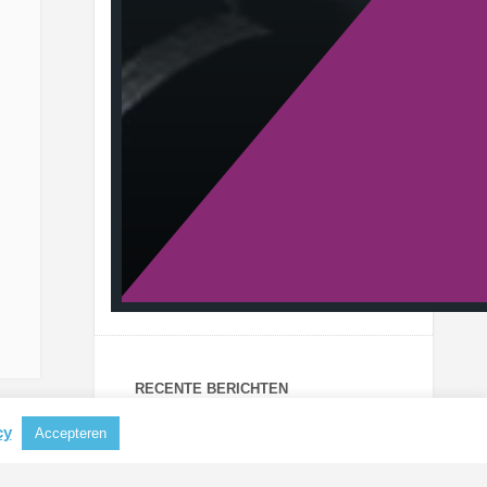
RECENTE BERICHTEN
Aluminium steeds belangrijker als
cy
Accepteren
grondstof voor koffiecapsules
CBAM mogelijk uitgebreid naar