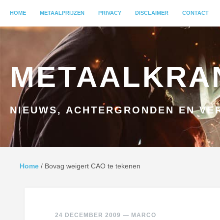
MENU
HOME
GA NAAR INHOUD
METAALPRIJZEN
PRIVACY
DISCLAIMER
CONTACT
METAALKRA
NIEUWS, ACHTERGRONDEN EN VER
Home
/
Bovag weigert CAO te tekenen
24 DECEMBER 2009
—
MARCO