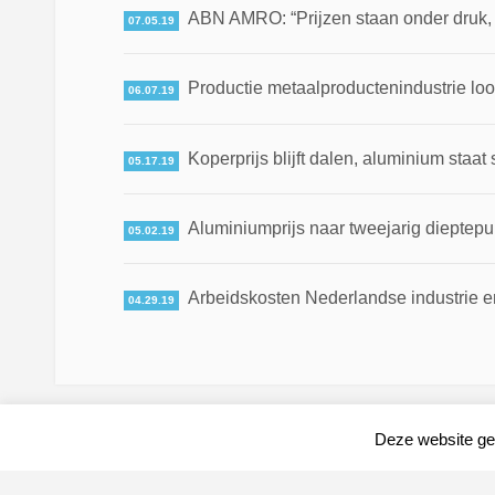
ABN AMRO: “Prijzen staan onder druk, ma
07.05.19
Productie metaalproductenindustrie loo
06.07.19
Koperprijs blijft dalen, aluminium staat 
05.17.19
Aluminiumprijs naar tweejarig dieptepun
05.02.19
Arbeidskosten Nederlandse industrie en
04.29.19
Deze website geb