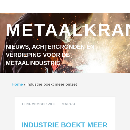
Ga naar inhoud
MENU
METAALKRA
NIEUWS, ACHTERGRONDEN EN
VERDIEPING VOOR DE
METAALINDUSTRIE
Home
/
Industrie boekt meer omzet
11 NOVEMBER 2011
—
MARCO
INDUSTRIE BOEKT MEER