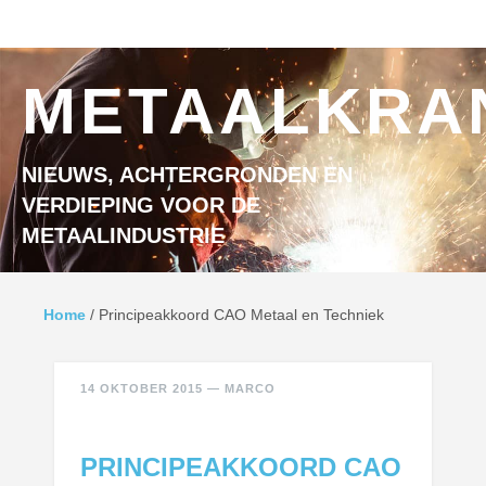
Ga naar inhoud
MENU
METAALKRA
NIEUWS, ACHTERGRONDEN EN
VERDIEPING VOOR DE
METAALINDUSTRIE
Home
/
Principeakkoord CAO Metaal en Techniek
14 OKTOBER 2015
—
MARCO
PRINCIPEAKKOORD CAO