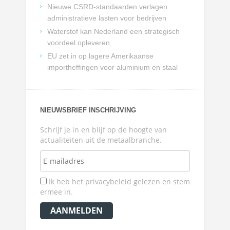
Nieuwe CSRD-standaarden verlagen
administratieve lasten voor bedrijven
Waterstof kan Nederland een strategisch
voordeel opleveren
EU zet in op lagere Amerikaanse
importheffingen voor aluminium en staal
NIEUWSBRIEF INSCHRIJVING
Schrijf je in en blijf op de hoogte van
actualiteiten uit de metaalbranche.
Ik heb het privacybeleid gelezen en stem
ermee in.