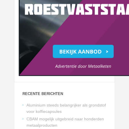
RECENTE BERICHTEN
Aluminium steeds belangrijker als grondstof
voor koffiecapsules
CBAM mogelijk uitgebreid naar honderden
metaalproducten