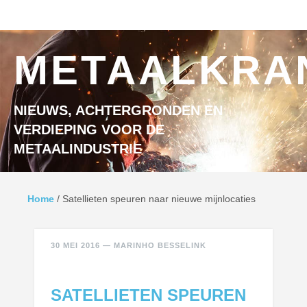
Ga naar inhoud
MENU
METAALKRA
NIEUWS, ACHTERGRONDEN EN
VERDIEPING VOOR DE
METAALINDUSTRIE
Home
/
Satellieten speuren naar nieuwe mijnlocaties
30 MEI 2016
—
MARINHO BESSELINK
SATELLIETEN SPEUREN