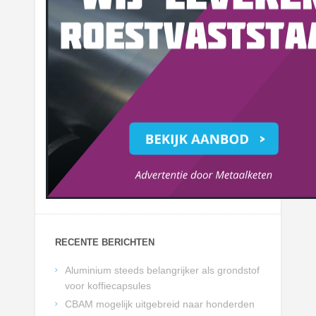
RECENTE BERICHTEN
Aluminium steeds belangrijker als grondstof
voor koffiecapsules
CBAM mogelijk uitgebreid naar honderden