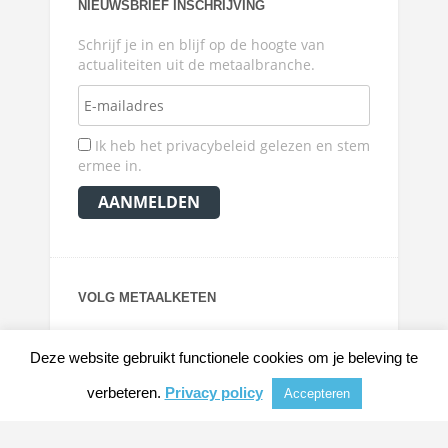
NIEUWSBRIEF INSCHRIJVING
Schrijf je in en blijf op de hoogte van
actualiteiten uit de metaalbranche.
Ik heb het privacybeleid gelezen en stem
ermee in.
VOLG METAALKETEN
Deze website gebruikt functionele cookies om je beleving te
verbeteren.
Privacy policy
Accepteren
© 2026
METAALKRANT
|
NIEUWS, ACHTERGRONDEN EN VERDIEPING VOOR DE
METAALINDUSTRIE