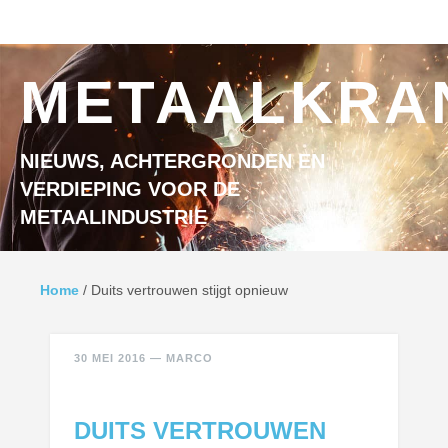
Ga naar inhoud
MENU
METAALKRA
NIEUWS, ACHTERGRONDEN EN
VERDIEPING VOOR DE
METAALINDUSTRIE
Home
/
Duits vertrouwen stijgt opnieuw
30 MEI 2016
—
MARCO
DUITS VERTROUWEN