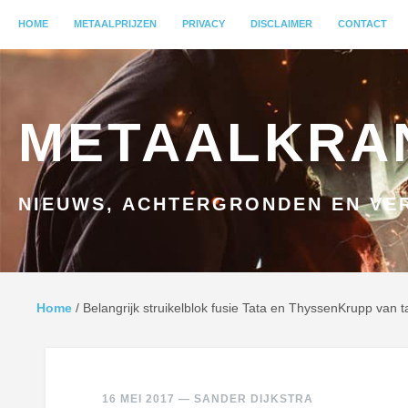
MENU
HOME
GA NAAR INHOUD
METAALPRIJZEN
PRIVACY
DISCLAIMER
CONTACT
METAALKRA
NIEUWS, ACHTERGRONDEN EN VER
Home
/
Belangrijk struikelblok fusie Tata en ThyssenKrupp van t
16 MEI 2017
—
SANDER DIJKSTRA