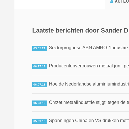
AUTE
Laatste berichten door Sander Di
Sectorprognose ABN AMRO: ‘Industrie 
03.05.21
Producentenvertrouwen metaal juni: p
06.27.19
Hoe de Nederlandse aluminiumindustrie
06.07.19
Omzet metaalindustrie stijgt, tegen de t
05.23.19
Spanningen China en VS drukken meta
05.09.19