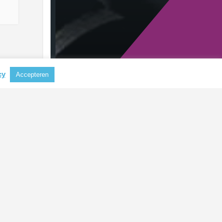
cy
Accepteren
RECENTE BERICHTEN
Aluminium steeds belangrijker als
grondstof voor koffiecapsules
CBAM mogelijk uitgebreid naar