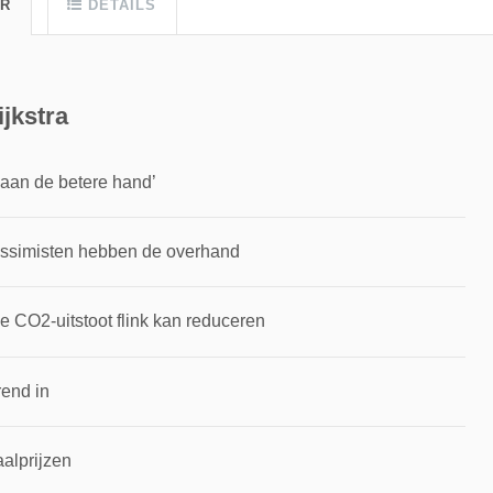
UR
DETAILS
jkstra
aan de betere hand’
essimisten hebben de overhand
 CO2-uitstoot flink kan reduceren
rend in
alprijzen