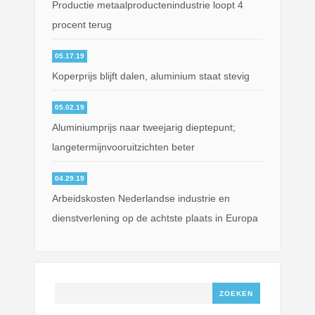
Productie metaalproductenindustrie loopt 4
procent terug
05.17.19
Koperprijs blijft dalen, aluminium staat stevig
05.02.19
Aluminiumprijs naar tweejarig dieptepunt;
langetermijnvooruitzichten beter
04.29.19
Arbeidskosten Nederlandse industrie en
dienstverlening op de achtste plaats in Europa
Zoeken