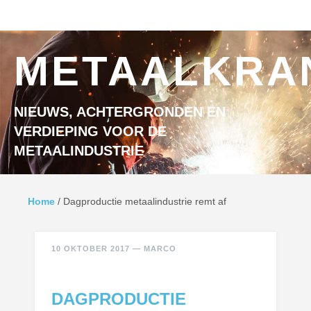
Ga naar inhoud
MENU
METAALKRA
NIEUWS, ACHTERGRONDEN EN
VERDIEPING VOOR DE
METAALINDUSTRIE
Home
/
Dagproductie metaalindustrie remt af
10 OKTOBER 2017
—
MARCO
DAGPRODUCTIE