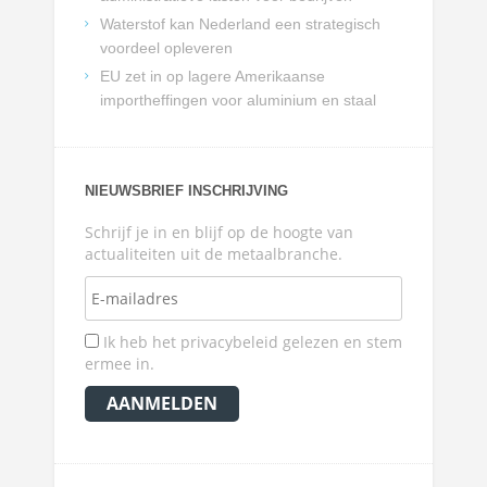
Waterstof kan Nederland een strategisch
voordeel opleveren
EU zet in op lagere Amerikaanse
importheffingen voor aluminium en staal
NIEUWSBRIEF INSCHRIJVING
Schrijf je in en blijf op de hoogte van
actualiteiten uit de metaalbranche.
Ik heb het privacybeleid gelezen en stem
ermee in.