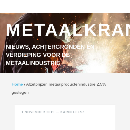
Ga naar inhoud
MENU
METAALKRA
NIEUWS, ACHTERGRONDEN EN
VERDIEPING VOOR DE
METAALINDUSTRIE
Home
/
Afzetprijzen metaalproductenindustrie 2,5%
gestegen
1 NOVEMBER 2019
—
KARIN LELSZ