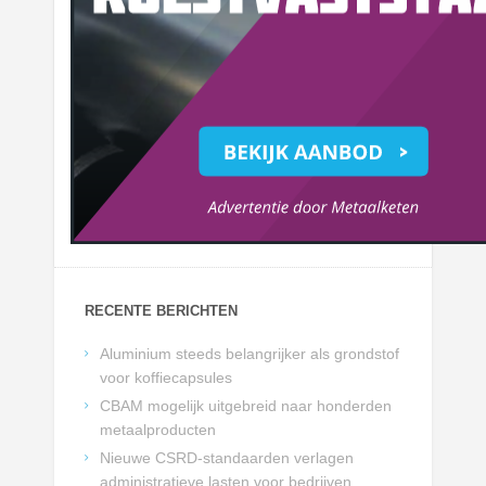
RECENTE BERICHTEN
Aluminium steeds belangrijker als grondstof
voor koffiecapsules
CBAM mogelijk uitgebreid naar honderden
metaalproducten
Nieuwe CSRD-standaarden verlagen
administratieve lasten voor bedrijven