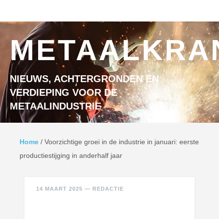
Ga naar inhoud
MENU
METAALKRA
NIEUWS, ACHTERGRONDEN EN
VERDIEPING VOOR DE
METAALINDUSTRIE
Home
/
Voorzichtige groei in de industrie in januari: eerste
productiestijging in anderhalf jaar
14 MAART 2025
—
REDACTIE