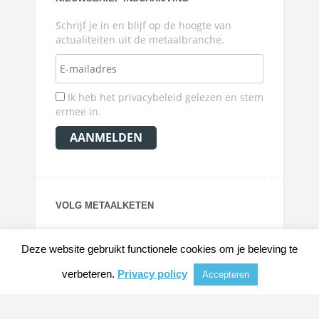
Schrijf je in en blijf op de hoogte van
actualiteiten uit de metaalbranche.
Ik heb het privacybeleid gelezen en stem
ermee in.
VOLG METAALKETEN
Deze website gebruikt functionele cookies om je beleving te
verbeteren.
Privacy policy
Accepteren
© 2026
METAALKRANT
|
NIEUWS, ACHTERGRONDEN EN VERDIEPING VOOR DE
METAALINDUSTRIE