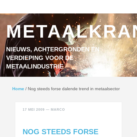
Ga naar inhoud
MENU
METAALKRA
NIEUWS, ACHTERGRONDEN EN
VERDIEPING VOOR DE
METAALINDUSTRIE
Home
/
Nog steeds forse dalende trend in metaalsector
17 MEI 2009
—
MARCO
NOG STEEDS FORSE