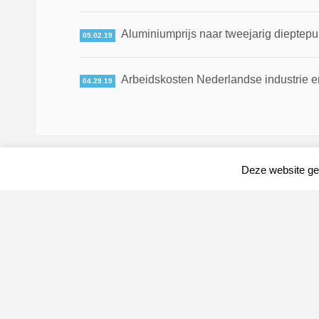
Aluminiumprijs naar tweejarig dieptepun
05.02.19
Arbeidskosten Nederlandse industrie en
04.29.19
Deze website geb