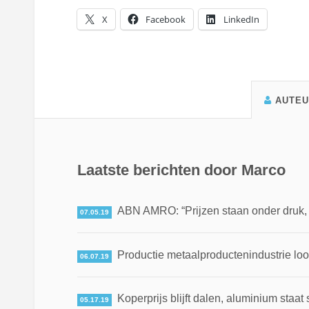
X
Facebook
LinkedIn
AUTE
Laatste berichten door Marco
ABN AMRO: “Prijzen staan onder druk, ma
07.05.19
Productie metaalproductenindustrie loo
06.07.19
Koperprijs blijft dalen, aluminium staat 
05.17.19