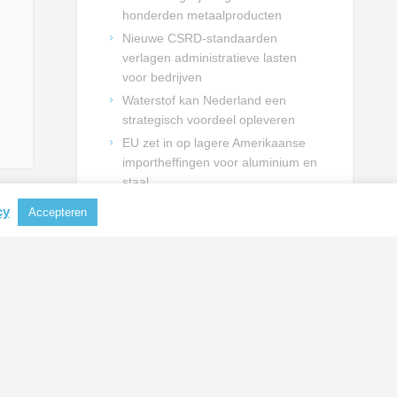
honderden metaalproducten
Nieuwe CSRD-standaarden
verlagen administratieve lasten
voor bedrijven
Waterstof kan Nederland een
strategisch voordeel opleveren
EU zet in op lagere Amerikaanse
importheffingen voor aluminium en
staal
cy
Accepteren
NIEUWSBRIEF INSCHRIJVING
Schrijf je in en blijf op de hoogte
van actualiteiten uit de
metaalbranche.