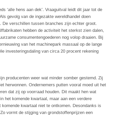
s ‘alle hens aan dek’. Vraaguitval leidt dit jaar tot de
. Als gevolg van de ingezakte wereldhandel doen
De verschillen tussen branches zijn echter groot.
fabrikaten hebben de activiteit het sterkst zien dalen,
t-duurzame consumentengoederen nog volop draaien. Bij
vernieuwing van het machinepark massaal op de lange
ële investeringsdaling van circa 20 procent rekening
ijn producenten weer wat minder somber gestemd. Zij
iet herwonnen. Ondernemers putten vooral moed uit het
ren dat zij op voorraad houden. Dit maakt hen wat
 in het komende kwartaal, maar aan een verdere
 het komende kwartaal niet te ontkomen. Desondanks is
 Zo vormt de stijging van grondstoffenprijzen een