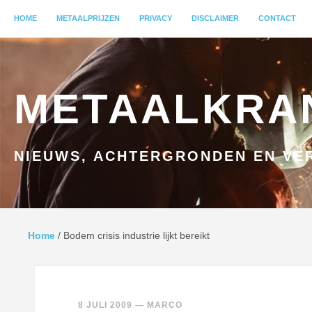
MENU
HOME
GA NAAR INHOUD
METAALPRIJZEN
PRIVACY
DISCLAIMER
CONTACT
METAALKRA
NIEUWS, ACHTERGRONDEN EN VER
Home
/
Bodem crisis industrie lijkt bereikt
8 JULI 2009
—
MARCO