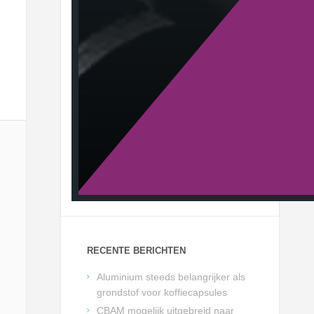
RECENTE BERICHTEN
Aluminium steeds belangrijker als
grondstof voor koffiecapsules
CBAM mogelijk uitgebreid naar