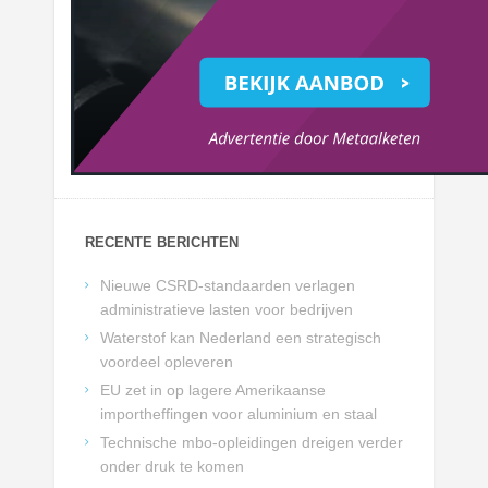
RECENTE BERICHTEN
Nieuwe CSRD-standaarden verlagen
administratieve lasten voor bedrijven
Waterstof kan Nederland een strategisch
voordeel opleveren
EU zet in op lagere Amerikaanse
importheffingen voor aluminium en staal
Technische mbo-opleidingen dreigen verder
onder druk te komen