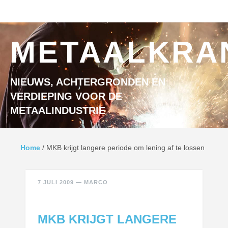
Ga naar inhoud
MENU
METAALKRA
NIEUWS, ACHTERGRONDEN EN
VERDIEPING VOOR DE
METAALINDUSTRIE
Home
/
MKB krijgt langere periode om lening af te lossen
7 JULI 2009
—
MARCO
MKB KRIJGT LANGERE