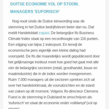
DUITSE ECONOMIE VOL OP STOOM,
MANAGERS 'EUFORISCH'
Nog nooit sinds de Duitse éénwording was de
stemming in het Duitse bedrijfsleven beter dan nu. Dat
meldt Handelsblatt
zojuist
. De belangrijke Ifo Business
Climate Index staat op een recordhoogte van 116 punten.
Een stijging van bijna 1 indexpunt. En terwijl de
economische pers eigenlijk een kleine daling had
voorspeld. De Ifo die maandelijks wordt gepubliceerd door
het gelijknamige instituut meet hoe goed het gaat met alle
vier de belangrijke sectoren (retail, groothandel, bouw en
maakindustrie) die in de index worden meegenomen.
Ruim 7.000 managers uit die sectoren spreken zich uit
over het handelsklimaat, de vooruitzichten en de stand
van zaken op dit moment. Volgens Ifo-directeur Clemens
Fuest is de stemming in Duitsland te omschrijven als
‘euforisch’ en staat de economie onder
volldampf
(vol op
stoom).