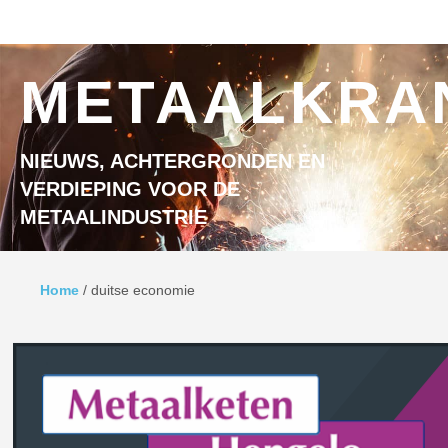
Ga naar inhoud
MENU
METAALKRA
NIEUWS, ACHTERGRONDEN EN
VERDIEPING VOOR DE
METAALINDUSTRIE
Home
/
duitse economie