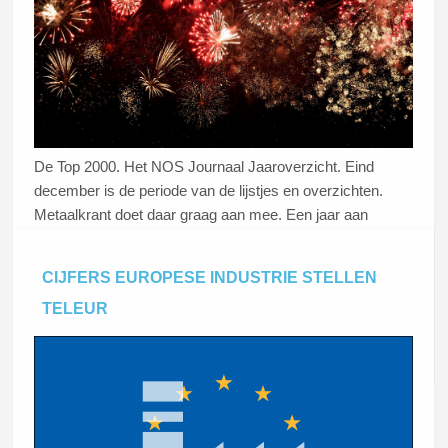
De Top 2000. Het NOS Journaal Jaaroverzicht. Eind
december is de periode van de lijstjes en overzichten.
Metaalkrant doet daar graag aan mee. Een jaar aan
economisch nieuws uit en voor de metaalsector geeft een
mooi beeld van wat onze lezers bezighield. Met veel
CIJFERS EUROPESE INDUSTRIE STELLEN
plezier presenteren we u: de
Metaalkrant Top 10
.
TELEUR
Lees dit artikel