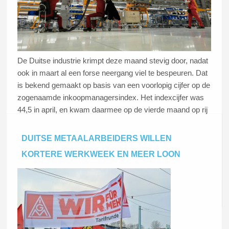
De Duitse industrie krimpt deze maand stevig door, nadat
ook in maart al een forse neergang viel te bespeuren. Dat
is bekend gemaakt op basis van een voorlopig cijfer op de
zogenaamde inkoopmanagersindex. Het indexcijfer was
44,5 in april, en kwam daarmee op de vierde maand op rij
onder de 50, wat wijst op een krimp. De industrie zag een
“verdere sterke daling” van de nieuwe exportorders, aldus
DUITSE METAALARBEIDERS WILLEN
de onderzoekers van IHS Markit, die het onderzoek
KORTERE WERKWEEK EN MEER LOON
uitvoeren.
Lees dit artikel