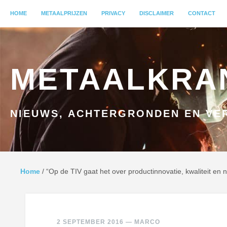
MENU
HOME
GA NAAR INHOUD
METAALPRIJZEN
PRIVACY
DISCLAIMER
CONTACT
METAALKRA
NIEUWS, ACHTERGRONDEN EN VER
Home
/
“Op de TIV gaat het over productinnovatie, kwaliteit en 
2 SEPTEMBER 2016
—
MARCO