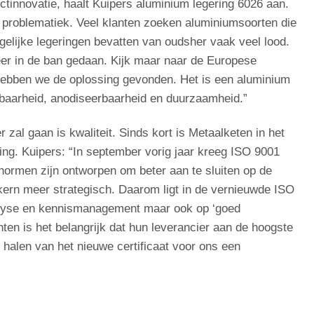
tinnovatie, haalt Kuipers aluminium legering 6026 aan.
e problematiek. Veel klanten zoeken aluminiumsoorten die
gelijke legeringen bevatten van oudsher vaak veel lood.
er in de ban gedaan. Kijk maar naar de Europese
hebben we de oplossing gevonden. Het is een aluminium
nbaarheid, anodiseerbaarheid en duurzaamheid.”
zal gaan is kwaliteit. Sinds kort is Metaalketen in het
ing. Kuipers: “In september vorig jaar kreeg ISO 9001
ormen zijn ontworpen om beter aan te sluiten op de
e kern meer strategisch. Daarom ligt in de vernieuwde ISO
alyse en kennismanagement maar ook op ‘goed
ten is het belangrijk dat hun leverancier aan de hoogste
halen van het nieuwe certificaat voor ons een