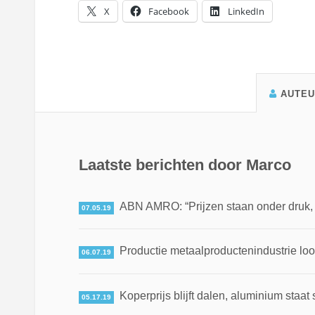
X
Facebook
LinkedIn
AUTE
Laatste berichten door Marco
ABN AMRO: “Prijzen staan onder druk, ma
07.05.19
Productie metaalproductenindustrie loo
06.07.19
Koperprijs blijft dalen, aluminium staat 
05.17.19