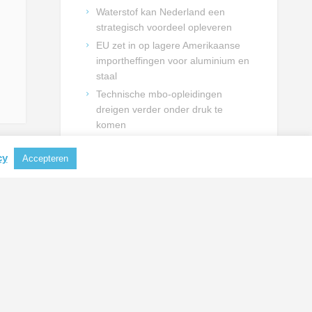
Waterstof kan Nederland een
strategisch voordeel opleveren
EU zet in op lagere Amerikaanse
importheffingen voor aluminium en
staal
Technische mbo-opleidingen
dreigen verder onder druk te
komen
Technische sector vraagt kabinet
cy
om duidelijke keuzes voor
Accepteren
talentontwikkeling
NIEUWSBRIEF INSCHRIJVING
Schrijf je in en blijf op de hoogte
van actualiteiten uit de
metaalbranche.