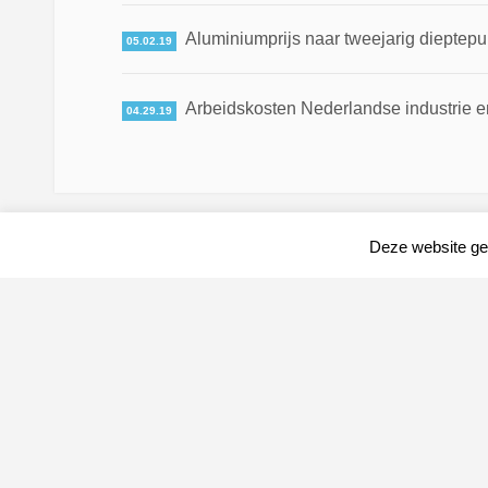
Aluminiumprijs naar tweejarig dieptepun
05.02.19
Arbeidskosten Nederlandse industrie en
04.29.19
Deze website geb