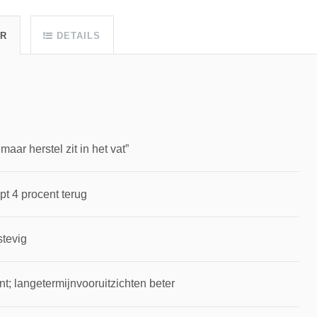
UR
DETAILS
ar herstel zit in het vat”
pt 4 procent terug
stevig
t; langetermijnvooruitzichten beter