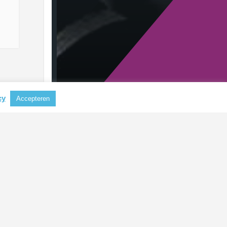
cy
Accepteren
RECENTE BERICHTEN
Nieuwe CSRD-standaarden
verlagen administratieve lasten
voor bedrijven