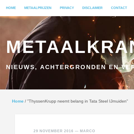
MENU
HOME
GA NAAR INHOUD
METAALPRIJZEN
PRIVACY
DISCLAIMER
CONTACT
METAALKRA
NIEUWS, ACHTERGRONDEN EN VER
Home
/
"ThyssenKrupp neemt belang in Tata Steel IJmuiden"
29 NOVEMBER 2016
—
MARCO