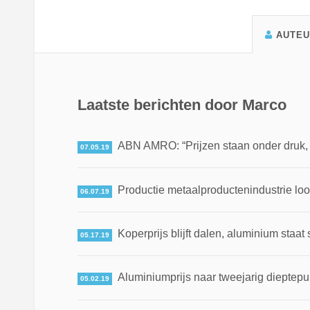
AUTE
Laatste berichten door Marco
ABN AMRO: “Prijzen staan onder druk, ma
07.05.19
Productie metaalproductenindustrie loo
06.07.19
Koperprijs blijft dalen, aluminium staat 
05.17.19
Aluminiumprijs naar tweejarig dieptepun
05.02.19