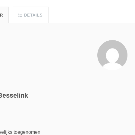
UR
DETAILS
Besselink
uwelijks toegenomen