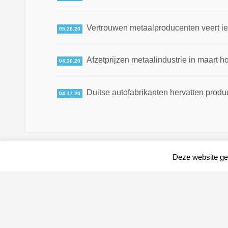
Vertrouwen metaalproducenten veert ie
05.28.20
Afzetprijzen metaalindustrie in maart h
04.30.20
Duitse autofabrikanten hervatten produ
04.17.20
Deze website geb