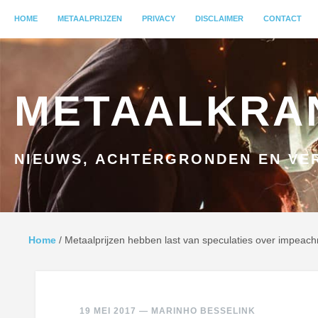
MENU
HOME
GA NAAR INHOUD
METAALPRIJZEN
PRIVACY
DISCLAIMER
CONTACT
METAALKRA
NIEUWS, ACHTERGRONDEN EN VER
Home
/
Metaalprijzen hebben last van speculaties over impea
19 MEI 2017
—
MARINHO BESSELINK