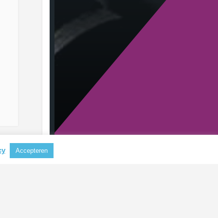
cy
Accepteren
RECENTE BERICHTEN
Aluminium steeds belangrijker als
grondstof voor koffiecapsules
CBAM mogelijk uitgebreid naar